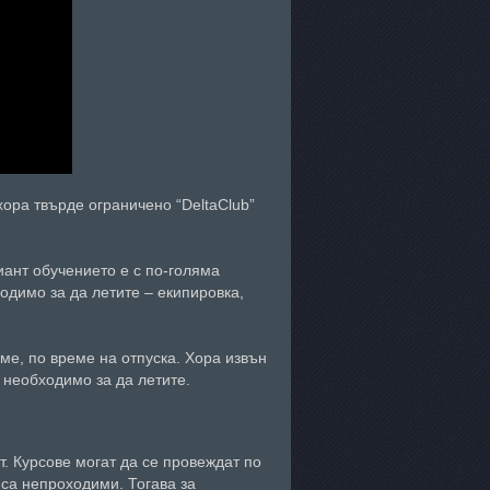
хора твърде ограничено “DeltaClub”
иант обучението е с по-голяма
одимо за да летите – екипировка,
ме, по време на отпуска. Хора извън
о необходимо за да летите.
. Курсове могат да се провеждат по
 са непроходими. Тогава за