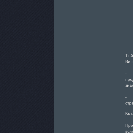
Тъй
Ви 
про
зна
стр
Ког
Пре
вся