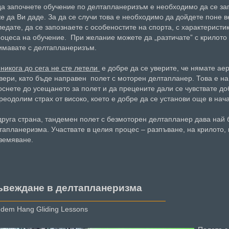
да започнете обучение по делтапланеризъм е необходимо да се зап
е да Ви даде. За да се случи това е необходимо да дойдете поне в
ледате, да се запознаете с особеностите на спорта, с характерист
роцеса на обучение. При желание можете да „разтичате” с крилото
имавате с делтапланеризъм.
 никога до сега не сте летели
е добре да се уверите, че нямате а
вери, като бъде направен полет с моторен делтапланер. Това е на
оснете до усещането за полет и да прецените дали се чувствате до
реодолим страх от високо, което е добре да се установи още в нач
друга страна, тандемен полет с безмоторен делтапланер дава най 
тапланеризма. Участвате в целия процес – разпъване, на крилото,
земяване.
ъвеждане в делтапланеризма
dem Hang Gliding Lessons