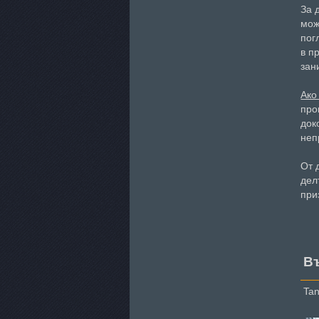
За 
мож
пог
в п
зан
Ако
про
док
неп
От 
дел
при
В
Tan