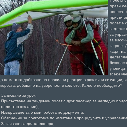
Полета с
прави ле
понесат 
пристига
полет е 
задължит
за управ
за височ
кацане. 
кацат на
делтапла
безопасн
ученицит
всеки уч
о помага за добиване на правилни реакции в различни ситуации, 
скороста, добиване на увереност в крилото. Какво е необходимо?
Записване за урок;
Присъстване на тандемен полет с друг пасажер за нагледно прид
полет (по желание);
Извършване за 5 мин. работа по документи;
Обяснение за подготовка по излитане в процедурите и управление
Закачване за делтапланера;