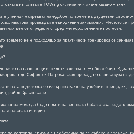
готовката използваме TOWing система или иначе казано – влек.
ите ученици напредват най-добре по време на двудневни съботно-
позволява това провеждаме еднодневни занимания. Мястото за пр
тветния ден се определя според метеорологичните прогнози.
ато времето не е подходящо за практически тренировки се занимав
ба.
де?
чението на начинаещите пилоти започва от учебния баир. Идеални
Бистрица ( до София ) и Петроханския проход, но съществуват и др
ретичната подготовка се извършва както на учебните площадки, така
ия, район Красно село.
 желание може да бъде посетена военната библиотека, където има
рта и неговата история.
пата
курс по делтапланеризъм е необходимо да се събере и подържа гр