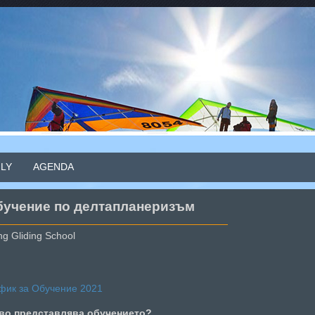
FLY
AGENDA
бучение по делтапланеризъм
g Gliding School
фик за Обучение 2021
во представлява обучението?