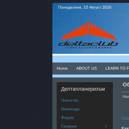
Понеделник, 10 Август 2026
Home
ABOUT US
LEARN TO 
О
Делтапланеризъм
Han
Членство
Изненада
Форум
Гра
Галерия
Как