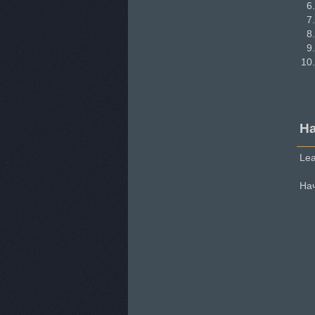
Н
Lea
Нач