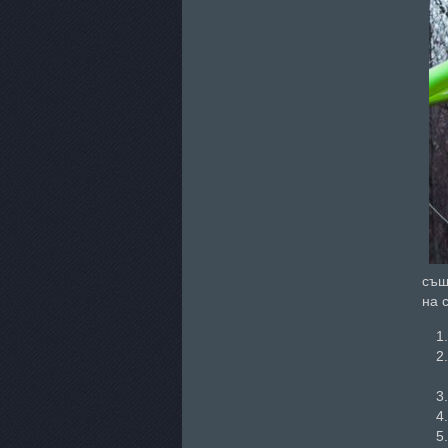
същ
на 