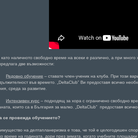
 като наличното свободно време на всеки е различно, а при много 
предлага две възможности:
-
Редовно обучение
– ставате член-ученик на клуба. При този вар
дължителност във времето. „DeltaClub” Ви предоставя всичко необх
ния, среда за развитие.
-
Интензивен курс
– подходящ за хора с ограничено свободно вре
аната, които са в България за малко. „DeltaClub” предоставя всичк
а се провежда обучението?
имущество на делтапланеризма е това, че той е целогодишен спорт
ко време на годината, дори през зимата, когато учебните площадки