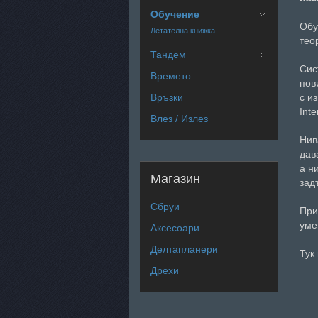
Обучение
Обу
Летателна книжка
тео
Тандем
Сис
Времето
пов
Връзки
с и
Inte
Влез / Излез
Нив
дав
а н
Магазин
зад
Сбруи
При
уме
Аксесоари
Делтапланери
Тук
Дрехи