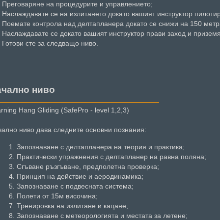
Преговаряне на процедурите и управлението;
Наслаждавате се на излитането докато вашият инструктор пилоти
Поемате контрола над делтапланера докато се снижи на 150 метр
Наслаждавате се докато вашият инструктор прави заход и призем
Готови сте за следващо ниво.
ачално ниво
rning Hang Gliding (SafePro - level 1,2,3)
ално ниво дава следните основни познания:
Запознаване с делтапланера на теория и практика;
Практически упражнения с делтапланер на равна поляна;
Сгъване ръзгъване, предполетна проверка;
Принцип на действие и аеродинамика;
Запознаване с подвесната система;
Полети от 15м височина;
Тренировка на излитане и кацане;
Запознаване с метеорологията и местата за летене;