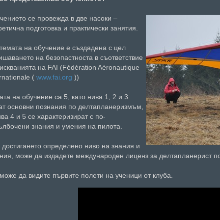
чението се провежда в две насоки –
ретична подготовка и практически занятия.
темата на обучение е създадена с цел
ишаването на безопастноста в съответствие
зискванията на FAI (Fédération Aéronautique
rnationale (
www.fai.org
))
ата на обучение са 5, като нива 1, 2 и 3
ат основни познания по делтапланеризмъм,
ива 4 и 5 се характеризират с по-
ълбочени знания и умения на пилота.
 достигането определено ниво на знания и
ния, може да издадете международен лиценз за делтапланерист по
 може да видите първите полети на ученици от клуба.