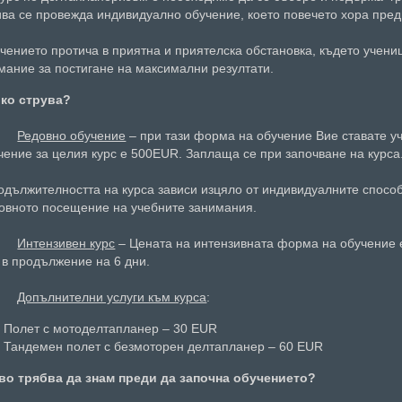
ива се провежда индивидуално обучение, което повечето хора пред
чението протича в приятна и приятелска обстановка, където учен
мание за постигане на максимални резултати.
ко струва?
-
Редовно обучение
– при тази форма на обучение Вие ставате уч
чение за целия курс е 500EUR. Заплаща се при започване на курса
одължителността на курса зависи изцяло от индивидуалните способ
овното посещение на учебните занимания.
-
Интензивен курс
– Цената на интензивната форма на обучение 
 в продължение на 6 дни.
-
Допълнителни услуги към курса
:
Полет с мотоделтапланер – 30 EUR
Тандемен полет с безмоторен делтапланер – 60 EUR
во трябва да знам преди да започна обучението?