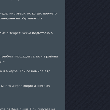
неделни лагери, но когато времето
овеждане на обучението в
аме с теоретическа подготовка в
 учебни площадки са тази в района
уги.
 и в клуба. Той се намира в гр.
 много информация и книги за
упа от 3-ма души. При липсата на