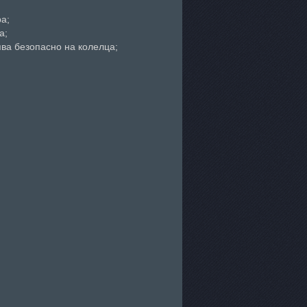
ра;
а;
ява безопасно на колелца;