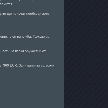
почитат.
иците ще получат необходимото
еник-член на клуба. Таксата за
.
ности на всеки обучаем и от
е 360 EUR. Заниманията са всеки