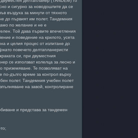
 двуместен делтапланер (TANDEM) го
сно и сигурно за новодошлите да се
във въздуха за минути от тяхното
не до първият им полет. Тандемния
само по желание и не е
елен. Той дава първите впечетления
ление и поведение на крилото, усета
ина и целия процес от излитане до
Докато повечето делтапланеристи
 краката си, при двуместния
нер се използват колелца за лесно и
о приземяване. Te позволяват на
е по-дълго време за контрол върху
ебен полет. Тандемния учебен полет
изпълняване на завой, контролиране
обиване и представа за тандемен
то;