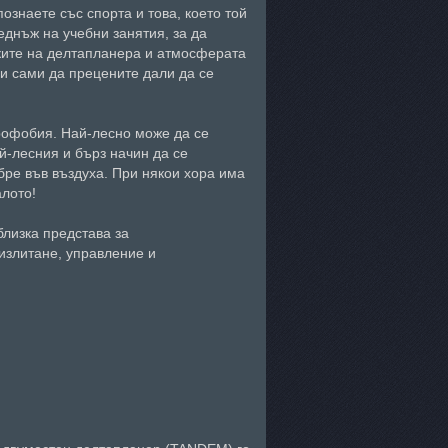
ознаете със спорта и това, което той
еднъж на учебни занятия, за да
иките на делтапланера и атмосферата
 и сами да прецените дали да се
ерофобия. Най-лесно може да се
й-лесния и бърз начин да се
бре във въздуха. При някои хора има
алото!
близка представа за
 излитане, управление и