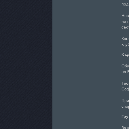
под
Нов
не 
съо
Ког
клу
Къ
Обу
на 
Тео
Соф
При
спо
Гру
За 