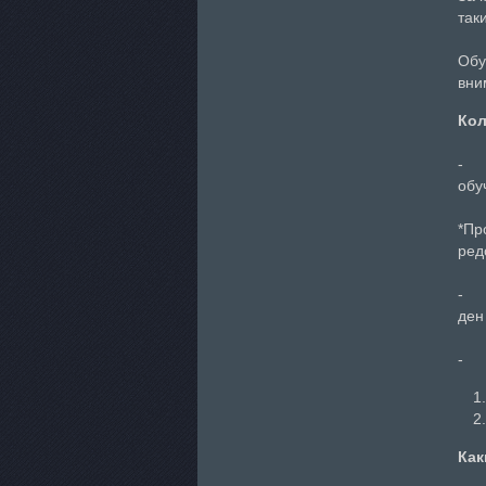
так
Обу
вни
Кол
обу
*Пр
ред
ден
Как